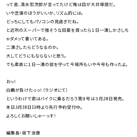
って昔、清水宏次郎が言ってたけど俺は目が大井埠頭だ。
いや芝浦のほうがいいか、リズム的には。
どっちにしてもパソコンの見過ぎだね。
と近所のスーパーで強そうな目薬を買ったら１日一滴しかさしち
ゃダメって書いてある。
二滴さしたらどうなるのか。
大してどうにもならないと思う。
でも素直に１日一滴の掟を守って今場所もいや今号も作ったよ。
おっ！
白鵬が負けたっっ！（ラジオにて）
というわけで君はバイクに乗るだろう第９号は３月28日発売。
本日3月18日13時より先行予約受付中。
よろしくお願いしゃーっす！
編集長・坂下浩康